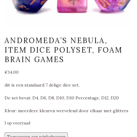
ANDROMEDA’S NEBULA,
ITEM DICE POLYSET, FOAM
BRAIN GAMES
€
14.00
dit is een standaard 7 delige dice set.
De set bevat: D4, D6, D8, D10, D10 Percentage, D12, D20
Kleur: meerdere kleuren wervelend door elkaar met glitters
1 op voorraad
Andromeda’s
Toevoegen aan winkelwagen