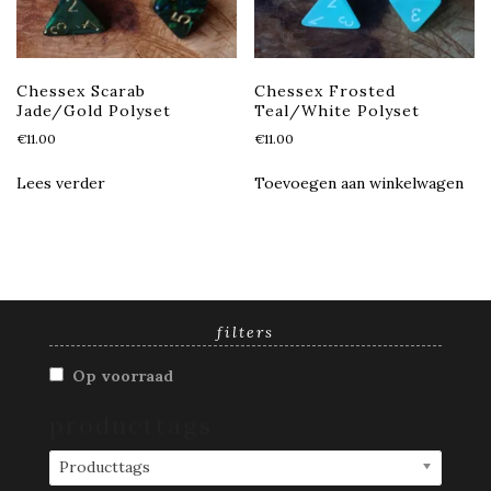
Chessex Scarab
Chessex Frosted
Jade/Gold Polyset
Teal/White Polyset
€
11.00
€
11.00
Lees verder
Toevoegen aan winkelwagen
filters
Op voorraad
producttags
Producttags