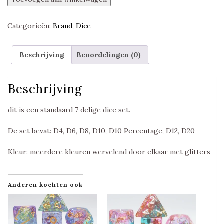
Nebula,
Item
Categorieën:
Brand
,
Dice
Dice
Polyset,
Foam
Beschrijving
Beoordelingen (0)
Brain
Games
aantal
Beschrijving
dit is een standaard 7 delige dice set.
De set bevat: D4, D6, D8, D10, D10 Percentage, D12, D20
Kleur: meerdere kleuren wervelend door elkaar met glitters
Anderen kochten ook