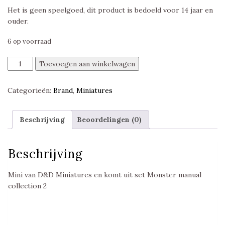
Het is geen speelgoed, dit product is bedoeld voor 14 jaar en
ouder.
6 op voorraad
Air
Toevoegen aan winkelwagen
Elemental,
Monster
Categorieën:
Brand
,
Miniatures
Manual
Collection
2,
Beschrijving
Beoordelingen (0)
D&D
Miniatures
aantal
Beschrijving
Mini van D&D Miniatures en komt uit set Monster manual
collection 2